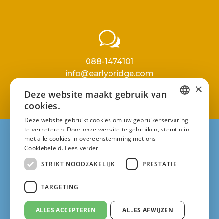
w
088-1474101
info@earlybridge.com
×
Deze website maakt gebruik van
cookies.
DUTCH
Deze website gebruikt cookies om uw gebruikerservaring
te verbeteren. Door onze website te gebruiken, stemt u in
DUTCH
met alle cookies in overeenstemming met ons
Privacy policy
Cookiebeleid.
Lees verder
Copyright © EarlyBridge 2025
ENGLISH
STRIKT NOODZAKELIJK
PRESTATIE
TARGETING
ALLES ACCEPTEREN
ALLES AFWIJZEN
Leusden