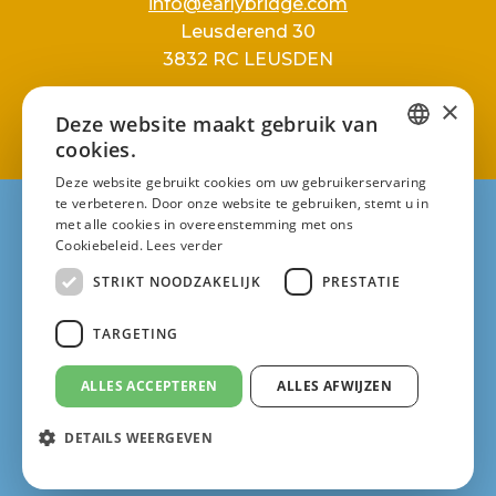
info@earlybridge.com
Leusderend 30
3832 RC LEUSDEN
×
Deze website maakt gebruik van
cookies.
DUTCH
Deze website gebruikt cookies om uw gebruikerservaring
te verbeteren. Door onze website te gebruiken, stemt u in
DUTCH
met alle cookies in overeenstemming met ons
Privacy policy
Cookiebeleid.
Lees verder
Copyright © EarlyBridge 2025
ENGLISH
STRIKT NOODZAKELIJK
PRESTATIE
TARGETING
ALLES ACCEPTEREN
ALLES AFWIJZEN
Leusden
088-1474101
DETAILS WEERGEVEN
info@earlybridge.com